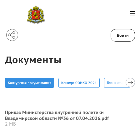
Войти
Документы
Конкурсная документация
Конкурс СОНКО 2021
бланк отчета
К
Приказ Министерства внутренней политики
Владимирской области №36 от 07.04.2026.pdf
2 МБ