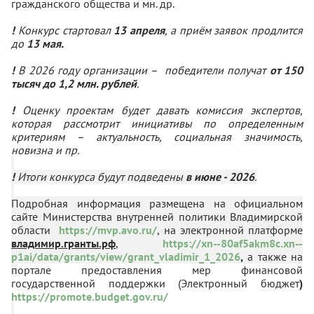
гражданского общества и мн. др.
!
Конкурс стартовал
13 апреля
, а приём заявок продлится
до
13 мая.
!
В 2026 году организации – победители получат
от 150
тысяч до 1,2 млн. рублей
.
!
Оценку проектам будет давать комиссия экспертов,
которая рассмотрит инициативы по определенным
критериям – актуальность, социальная значимость,
новизна и пр.
!
Итоги конкурса будут подведены
в июне - 2026
.
Подробная информация размещена на официальном
сайте Министерства внутренней политики Владимирской
области
https://mvp.avo.ru/
, на электронной платформе
владимир.гранты.рф
,
https://xn--80af5akm8c.xn--
p1ai/data/grants/view/grant_vladimir_1_2026
,
а также на
п
ортале предоставления мер финансовой
государственной поддержки (Электронный бюджет
)
https://promote.budget.gov.ru/