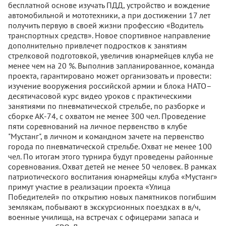
бесплатной основе изучать ПДД, устройство и вождение
автомобильной и мототехники, а при достижении 17 лет
получить первую в своей жизни профессию «Водитель
транспортных средств». Новое спортивное направление
дополнительно привлечет подростков к занятиям
стрелковой подготовкой, увеличив юнармейцев клуба не
менее чем на 20 %. Выполнив запланированное, команда
проекта, гарантировано может организовать и провести:
изучение вооружения российской армии и блока НАТО–
десятичасовой курс видео уроков с практическими
занятиями по пневматической стрельбе, по разборке и
сборке АК-74, с охватом не менее 300 чел. Проведение
пяти соревнований на личное первенство в клубе
"Мустанг", в личном и командном зачете на первенство
города по пневматической стрельбе. Охват не менее 100
чел. По итогам этого турнира будут проведены районные
соревнования. Охват детей не менее 50 человек. В рамках
патриотического воспитания юнармейцы клуба «Мустанг»
примут участие в реализации проекта «Улица
Победителей» по открытию новых памятников погибшим
землякам, побывают в экскурсионных поездках в в/ч,
военные училища, на встречах с офицерами запаса и