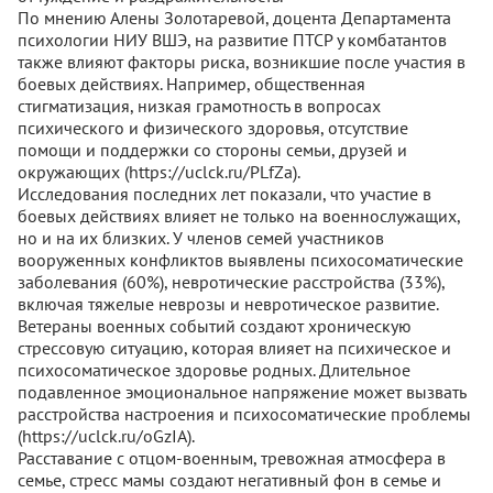
По мнению Алены Золотаревой, доцента Департамента
психологии НИУ ВШЭ, на развитие ПТСР у комбатантов
также влияют факторы риска, возникшие после участия в
боевых действиях. Например, общественная
стигматизация, низкая грамотность в вопросах
психического и физического здоровья, отсутствие
помощи и поддержки со стороны семьи, друзей и
окружающих (https://uclck.ru/PLfZa).
Исследования последних лет показали, что участие в
боевых действиях влияет не только на военнослужащих,
но и на их близких. У членов семей участников
вооруженных конфликтов выявлены психосоматические
заболевания (60%), невротические расстройства (33%),
включая тяжелые неврозы и невротическое развитие.
Ветераны военных событий создают хроническую
стрессовую ситуацию, которая влияет на психическое и
психосоматическое здоровье родных. Длительное
подавленное эмоциональное напряжение может вызвать
расстройства настроения и психосоматические проблемы
(https://uclck.ru/oGzIA).
Расставание с отцом-военным, тревожная атмосфера в
семье, стресс мамы создают негативный фон в семье и