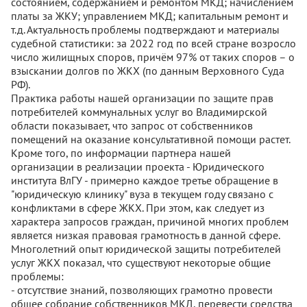
состоянием, содержанием и ремонтом МКД; начислением
платы за ЖКУ; управлением МКД; капитальным ремонт и
т.д. Актуальность проблемы подтверждают и материалы
судебной статистики: за 2022 год по всей стране возросло
число жилищных споров, причём 97% от таких споров – о
взыскании долгов по ЖКХ (по данным Верховного Суда
РФ).
Практика работы нашей организации по защите прав
потребителей коммунальных услуг во Владимирской
области показывает, что запрос от собственников
помещений на оказание консультативной помощи растет.
Кроме того, по информации партнера нашей
организации в реализации проекта - Юридического
института ВлГУ - примерно каждое третье обращение в
"юридическую клинику" вуза в текущем году связано с
конфликтами в сфере ЖКХ. При этом, как следует из
характера запросов граждан, причиной многих проблем
является низкая правовая грамотность в данной сфере.
Многолетний опыт юридической защиты потребителей
услуг ЖКХ показал, что существуют некоторые общие
проблемы:
- отсутствие знаний, позволяющих грамотно провести
общее собрание собственников МКД, перевести средства