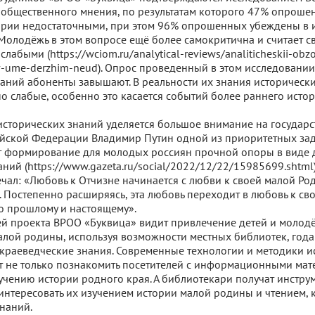
 общественного мнения, по результатам которого 47% опроше
ории недостаточными, при этом 96% опрошенных убеждены в 
Молодёжь в этом вопросе ещё более самокритична и считает с
лабыми (https://wciom.ru/analytical-reviews/analiticheskii-obzor
-v-ume-derzhim-neud). Опрос проведенный в этом исследовании 
наний абоненты завышают. В реальности их знания историческ
о слабые, особенно это касается событий более раннего исто
сторических знаний уделяется большое внимание на государс
ийской Федерации Владимир Путин одной из приоритетных за
т формирование для молодых россиян прочной опоры в виде
ний (https://www.gazeta.ru/social/2022/12/22/15985699.shtml
чал: «Любовь к Отчизне начинается с любви к своей малой Роди
 Постепенно расширяясь, эта любовь переходит в любовь к сво
го прошлому и настоящему».
й проекта ВРОО «Буквица» видит привлечение детей и молод
алой родины, используя возможности местных библиотек, год
раеведческие знания. Современные технологии и методики и
т не только познакомить посетителей с информационными мат
зучению истории родного края. А библиотекари получат инстру
нтересовать их изучением истории малой родины и чтением, 
знаний.