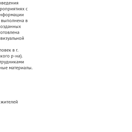
оведения
ероприятиях с
 информации
т выполнена в
 созданных
готовлена
 визуальной
овек в г.
ого р-на).
отрудниками
чные материалы.
 жителей