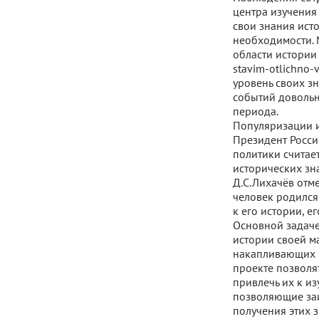
центра изучения
свои знания ист
необходимости. 
области истории с
stavim-otlichno
уровень своих з
событий довольн
периода.
Популяризации и
Президент Росс
политики считае
исторических зна
Д.С.Лихачёв отме
человек родился.
к его истории, е
Основной задаче
истории своей м
накапливающих к
проекте позволя
привлечь их к и
позволяющие заи
получения этих 