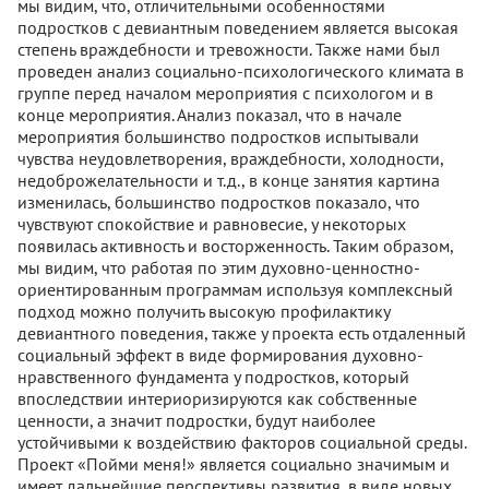
мы видим, что, отличительными особенностями
подростков с девиантным поведением является высокая
степень враждебности и тревожности. Также нами был
проведен анализ социально-психологического климата в
группе перед началом мероприятия с психологом и в
конце мероприятия. Анализ показал, что в начале
мероприятия большинство подростков испытывали
чувства неудовлетворения, враждебности, холодности,
недоброжелательности и т.д., в конце занятия картина
изменилась, большинство подростков показало, что
чувствуют спокойствие и равновесие, у некоторых
появилась активность и восторженность. Таким образом,
мы видим, что работая по этим духовно-ценностно-
ориентированным программам используя комплексный
подход можно получить высокую профилактику
девиантного поведения, также у проекта есть отдаленный
социальный эффект в виде формирования духовно-
нравственного фундамента у подростков, который
впоследствии интериоризируются как собственные
ценности, а значит подростки, будут наиболее
устойчивыми к воздействию факторов социальной среды.
Проект «Пойми меня!» является социально значимым и
имеет дальнейшие перспективы развития, в виде новых