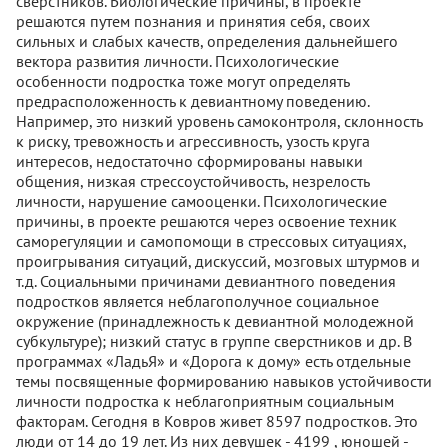
сверстников. Биологические причины, в проекте
решаются путем познания и принятия себя, своих
сильных и слабых качеств, определения дальнейшего
вектора развития личности. Психологические
особенности подростка тоже могут определять
предрасположенность к девиантному поведению.
Например, это низкий уровень самоконтроля, склонность
к риску, тревожность и агрессивность, узость круга
интересов, недостаточно сформированы навыки
общения, низкая стрессоустойчивость, незрелость
личности, нарушение самооценки. Психологические
причины, в проекте решаются через освоение техник
саморегуляции и самопомощи в стрессовых ситуациях,
проигрывания ситуаций, дискуссий, мозговых штурмов и
т.д. Социальными причинами девиантного поведения
подростков является неблагополучное социальное
окружение (принадлежность к девиантной молодежной
субкультуре); низкий статус в группе сверстников и др. В
программах «ЛадьЯ» и «Дорога к дому» есть отдельные
темы посвященные формированию навыков устойчивости
личности подростка к неблагоприятным социальным
факторам. Сегодня в Ковров живет 8597 подростков. Это
люди от 14 до 19 лет. Из них девушек - 4199 , юношей -